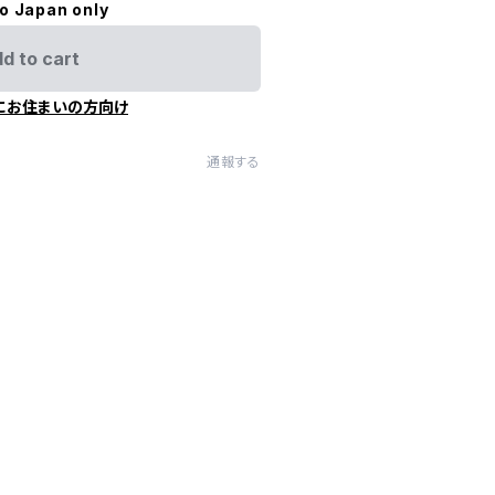
to Japan only
d to cart
にお住まいの方向け
通報する