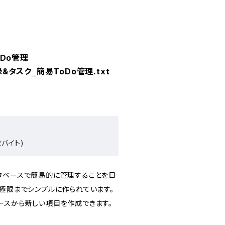
Do管理
録&タスク‗簡易ToDo管理.txt
2バイト)
タベースで簡易的に管理することを目
は極限までシンプルに作られています。
ースから新しい項目を作成できます。