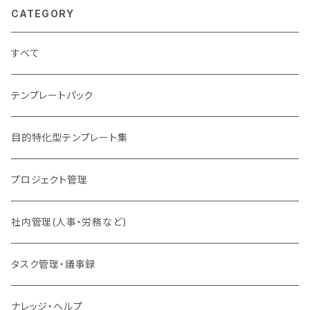
ションやビューなどを駆使して目的別のページやセク
CATEGORY
ションを設けています。
すべて
テンプレートパック
目的特化型テンプレート集
プロジェクト管理
社内管理(人事・労務など)
タスク管理・議事録
ナレッジ・ヘルプ