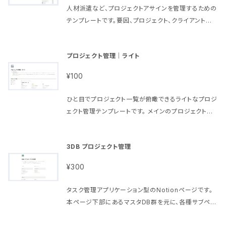
人材派遣など、プロジェクトアサインを管理するための
テンプレートです。要因、プロジェクト、クライアント一
覧、提案履歴をそれぞれデータベースとして、管理出来
るテンプレートです。
プロジェクト管理｜ライト
¥100
ひと目でプロジェクト一覧が俯瞰できるライトなプロジ
ェクト管理テンプレートです。 メインのプロジェクト一
覧の各ページに、タスク、議事録、参考資料などのデー
タベースがリレーションでつながっています。
3DB プロジェクト管理
¥300
タスク管理アプリケーション型のNotionページです。
本ページ下部にあるマスタDB群を元に、各種サブペー
ジで目的別ビューを設けています。 プロジェクト > マ