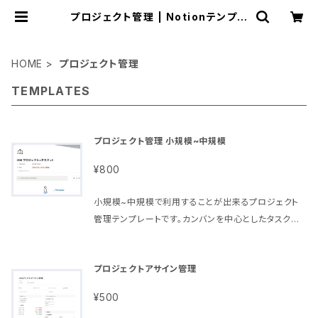
プロジェクト管理 | Notionテンプレ
ートストア
HOME
プロジェクト管理
TEMPLATES
プロジェクト管理 小規模~中規模
¥800
小規模~中規模で利用することが出来るプロジェクト
管理テンプレートです。カンバンを中心としたタスク管
理が出来ます。タスクの親となるプロジェクトと紐付け
ることでプロジェクト単位での進捗率を見れるように
プロジェクトアサイン管理
構成しています。 解説動画はこちら： https://youtu.b
e/bvF93KcL1xk
¥500